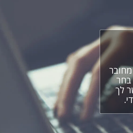
חובר
 בחר
ר לך
י.