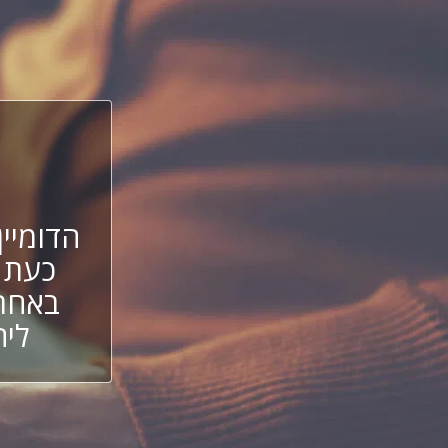
הדומיין
כעת 
באחת 
ליה